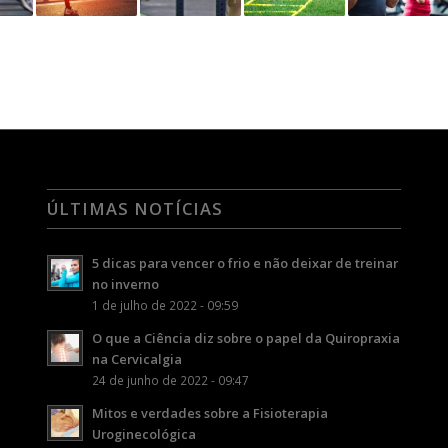
ÚLTIMAS NOTÍCIAS
5 dicas para vencer o frio e não deixar de treinar
no inverno
1 de julho de 2022 - 09:59
O que a Ciência diz sobre o papel da Quiropraxia
na Cervicalgia
24 de junho de 2022 - 09:47
Mitos e verdades sobre a Fisioterapia
Uroginecológica