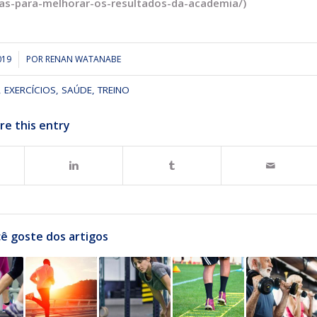
as-para-melhorar-os-resultados-da-academia/)
019
POR
RENAN WATANABE
,
EXERCÍCIOS
,
SAÚDE
,
TREINO
re this entry
ê goste dos artigos