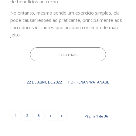
de benefícios ao corpo.
No entanto, mesmo sendo um exercício simples, ela
pode causar lesões ao praticante, principalmente aos
corredores iniciantes que acabam correndo de mau
jeito.
Leia mais
22 DE ABRIL DE 2022
/
POR
RENAN WATANABE
1
2
3
›
»
Página 1 de 36