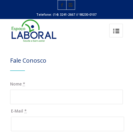
Telefone: (14) 3241-2667 // 98230-0107
Fale Conosco
Nome
*
E-Mail
*