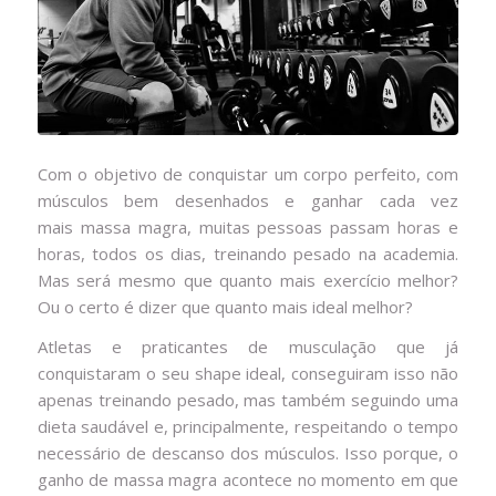
Com o objetivo de conquistar um corpo perfeito, com
músculos bem desenhados e ganhar cada vez
mais massa magra, muitas pessoas passam horas e
horas, todos os dias, treinando pesado na academia.
Mas será mesmo que quanto mais exercício melhor?
Ou o certo é dizer que quanto mais ideal melhor?
Atletas e praticantes de musculação que já
conquistaram o seu shape ideal, conseguiram isso não
apenas treinando pesado, mas também seguindo uma
dieta saudável e, principalmente, respeitando o tempo
necessário de descanso dos músculos. Isso porque, o
ganho de massa magra acontece no momento em que