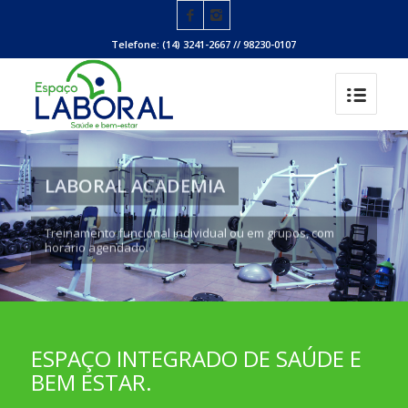
Telefone: (14) 3241-2667 // 98230-0107
LABORAL ACADEMIA
Treinamento funcional individual ou em grupos, com
horário agendado.
ESPAÇO INTEGRADO DE SAÚDE E
BEM ESTAR.