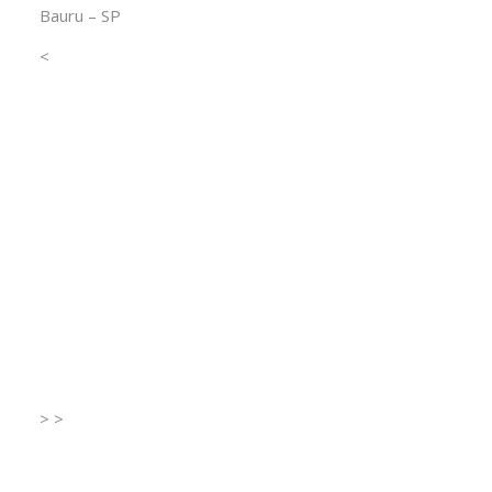
Bauru – SP
<
>
>