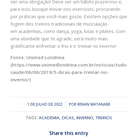
ser uma obrigação! Deve ser um hábito prazeroso e,
para isso, busque inovar nos exercícios, procurando
por práticas que você mais goste. Existem opções que
fogem dos treinos tradicionais de musculação
em academias, como dança, yoga, lutas e pilates. Com
uma atividade que te agrade, será muito mais
gratificante enfrentar o frio e ir treinar no inverno!
Fonte: Unimed Londrina
(https://www.unimedlondrina.com.br/noticias/tudo-
saude/06/06/2019/5-dicas-para-treinar-no-
inverno/)
1 DE JULHO DE 2022
/
POR
RENAN WATANABE
TAGS:
ACADEMIA
,
DICAS
,
INVERNO
,
TREINOS
Share this entry