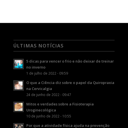
ÚLTIMAS NOTÍCIAS
5 dicas para vencer o frio e não deixar de treinar
no inverno
1 de julho de 2022 - 09:59
O que a Ciência diz sobre o papel da Quiropraxia
na Cervicalgia
24 de junho de 2022 - 09:47
Mitos e verdades sobre a Fisioterapia
Uroginecológica
10 de junho de 2022 - 10:55
Por que a atividade física ajuda na prevenção