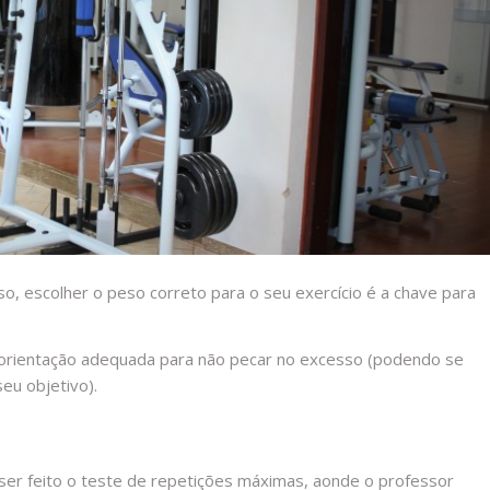
, escolher o peso correto para o seu exercício é a chave para
 orientação adequada para não pecar no excesso (podendo se
eu objetivo).
 ser feito o teste de repetições máximas, aonde o professor