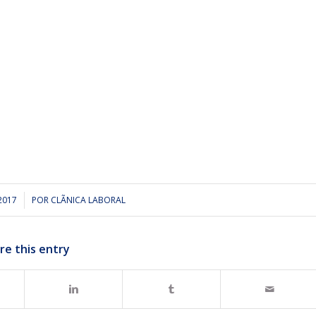
2017
POR
CLÃ­NICA LABORAL
re this entry