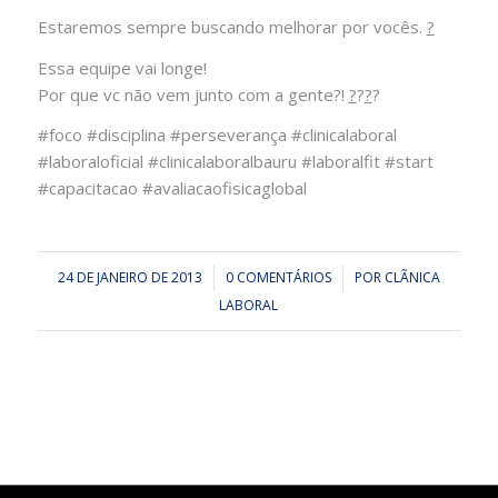
Estaremos sempre bus
cando melhorar por vocês.
?
Essa equipe vai longe!
Por que vc não vem junto com a gente?!
?
?
?
?
‪#‎
foco‬
‪#‎
disciplina‬
‪#‎
perseverança‬
‪#‎
clinicalaboral‬
‪#‎
laboraloficial‬
‪#‎
clinicalaboralbauru‬
‪#‎
laboralfit‬
‪#‎
start‬
‪#‎
capacitacao‬
‪#‎
avaliacaofisicaglobal‬
24 DE JANEIRO DE 2013
/
0 COMENTÁRIOS
/
POR
CLÃ­NICA
LABORAL