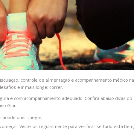
musculação, controle de alimentação e acompanhamento médico na
safios e ir mais longe: correr.
segura e com acompanhamento adequado. Confira abaixo dicas do
uno Gion.
er aonde quer chegar;
a começar. Visite-os regularmente para verificar se tudo está bem