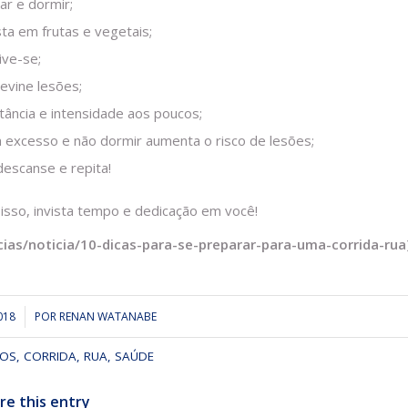
ar e dormir;
sta em frutas e vegetais;
ive-se;
evine lesões;
tância e intensidade aos poucos;
 excesso e não dormir aumenta o risco de lesões;
 descanse e repita!
isso, invista tempo e dedicação em você!​
icias/noticia/10-dicas-para-se-preparar-para-uma-corrida-rua
018
POR
RENAN WATANABE
IOS
,
CORRIDA
,
RUA
,
SAÚDE
re this entry