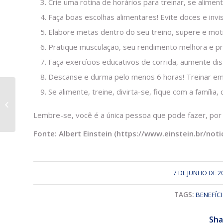
Crie uma rotina de horários para treinar, se aliment
Faça boas escolhas alimentares! Evite doces e invi
Elabore metas dentro do seu treino, supere e mot
Pratique musculação, seu rendimento melhora e pr
Faça exercícios educativos de corrida, aumente dis
Descanse e durma pelo menos 6 horas! Treinar em
Se alimente, treine, divirta-se, fique com a família,
10 mitos e verdades
sobre o treinamento
Lembre-se, você é a única pessoa que pode fazer, por 
funcional
Fonte: Albert Einstein (https://www.einstein.br/not
7 DE JUNHO DE 2
/
TAGS:
BENEFÍC
Sha