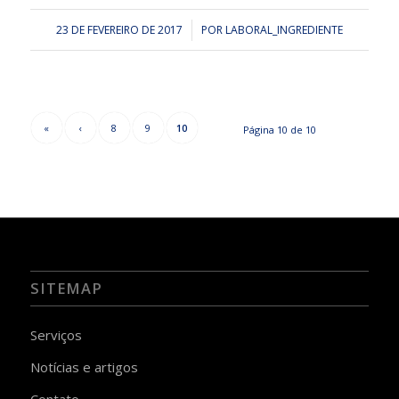
23 DE FEVEREIRO DE 2017
/
POR
LABORAL_INGREDIENTE
«
‹
8
9
10
Página 10 de 10
SITEMAP
Serviços
Notícias e artigos