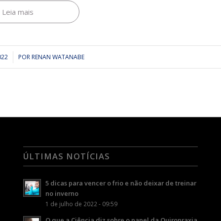
Leia mais
022
POR
RENAN WATANABE
ÚLTIMAS NOTÍCIAS
5 dicas para vencer o frio e não deixar de treinar
no inverno
1 de julho de 2022 - 09:59
O que a Ciência diz sobre o papel da Quiropraxia