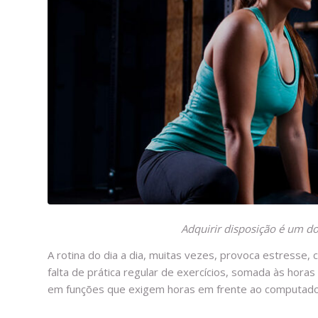
Adquirir disposição é um do
A rotina do dia a dia, muitas vezes, provoca estresse, ca
falta de prática regular de exercícios, somada às hor
em funções que exigem horas em frente ao computador