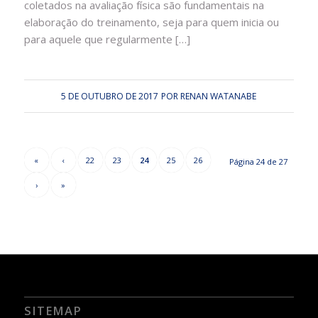
coletados na avaliação física são fundamentais na
elaboração do treinamento, seja para quem inicia ou
para aquele que regularmente […]
5 DE OUTUBRO DE 2017
POR
RENAN WATANABE
«
‹
22
23
24
25
26
Página 24 de 27
›
»
SITEMAP