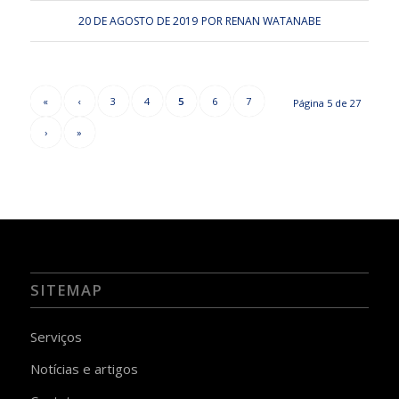
20 DE AGOSTO DE 2019
POR
RENAN WATANABE
«
‹
3
4
5
6
7
Página 5 de 27
›
»
SITEMAP
Serviços
Notícias e artigos